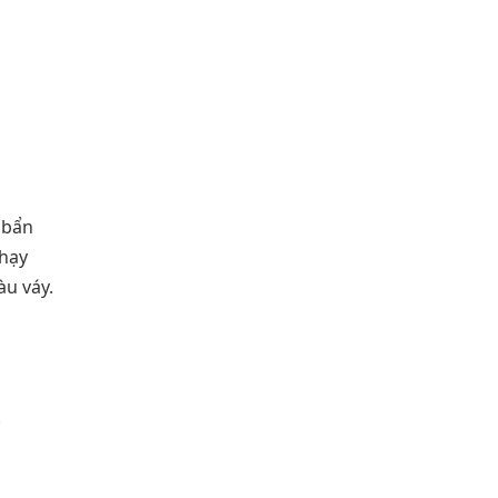
 bẩn
nhạy
àu váy.
.