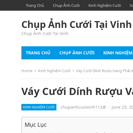
Trang Chủ
Chụp Ảnh Cưới
Kinh Nghiệm Cưới
V
Chụp Ảnh Cưới Tại Vinh
Chụp Ảnh Cưới Tại Vinh
TRANG CHỦ
CHỤP ẢNH CƯỚI
KINH NGHIỆM
Home
Kinh Nghiệm Cưới
Váy Cưới Dính Rượu Vang Phải 
Váy Cưới Dính Rượu V
chupanhcuoivinh112@
·
June 23, 2
KINH NGHIỆM CƯỚI
Mục Lục