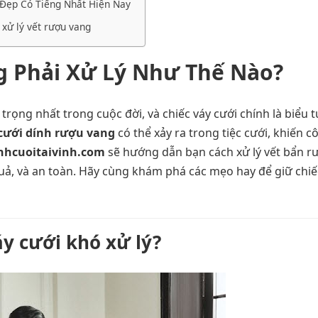
h Đẹp Có Tiếng Nhất Hiện Nay
 xử lý vết rượu vang
g Phải Xử Lý Như Thế Nào?
ọng nhất trong cuộc đời, và chiếc váy cưới chính là biểu 
cưới dính rượu vang
có thể xảy ra trong tiệc cưới, khiến c
nhcuoitaivinh.com
sẽ hướng dẫn bạn cách xử lý vết bẩn r
uả, và an toàn. Hãy cùng khám phá các mẹo hay để giữ chiế
áy cưới khó xử lý?