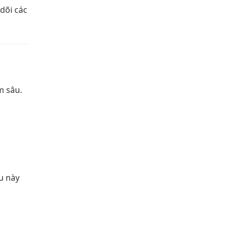
dõi các
m sâu.
u này