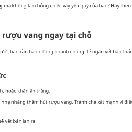
ng
mà không làm hỏng chiếc váy yêu quý của bạn? Hãy theo 
h rượu vang ngay tại chỗ
c cưới, bạn cần hành động nhanh chóng để ngăn vết bẩn thấ
ức
ch, hoặc khăn ăn trắng.
 nhẹ nhàng thấm hút rượu vang. Tránh chà xát mạnh vì điề
 vết bẩn lan ra.