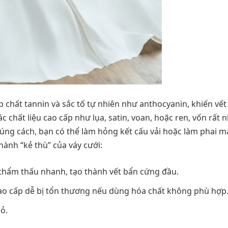
p chất tannin và sắc tố tự nhiên như anthocyanin, khiến vết
 chất liệu cao cấp như lụa, satin, voan, hoặc ren, vốn rất 
úng cách, bạn có thể làm hỏng kết cấu vải hoặc làm phai m
hành “kẻ thù” của váy cưới:
thẩm thấu nhanh, tạo thành vết bẩn cứng đầu.
cao cấp dễ bị tổn thương nếu dùng hóa chất không phù hợp
ỏ.