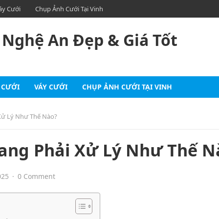
áy Cưới
Chụp Ảnh Cưới Tại Vinh
 Nghệ An Đẹp & Giá Tốt
 CƯỚI
VÁY CƯỚI
CHỤP ẢNH CƯỚI TẠI VINH
Xử Lý Như Thế Nào?
ang Phải Xử Lý Như Thế N
025
·
0 Comment