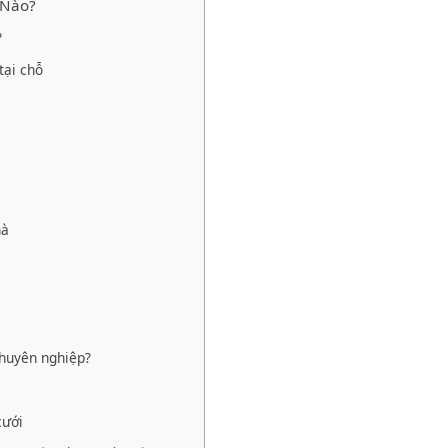
 Nào?
?
tại chỗ
hà
chuyên nghiệp?
cưới