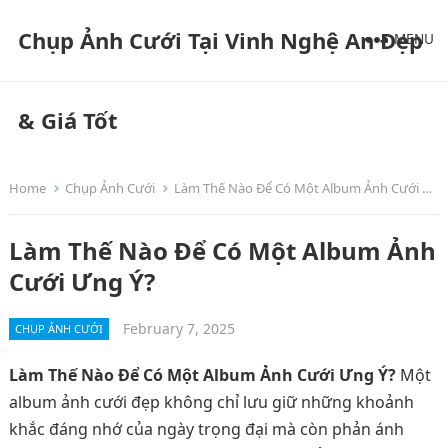
Chụp Ảnh Cưới Tại Vinh Nghệ An Đẹp
MENU
& Giá Tốt
Home
Chụp Ảnh Cưới
Làm Thế Nào Để Có Một Album Ảnh Cưới Ưng Ý?
Làm Thế Nào Để Có Một Album Ảnh
Cưới Ưng Ý?
February 7, 2025
CHỤP ẢNH CƯỚI
Làm Thế Nào Để Có Một Album Ảnh Cưới Ưng Ý?
Một
album ảnh cưới đẹp không chỉ lưu giữ những khoảnh
khắc đáng nhớ của ngày trọng đại mà còn phản ánh