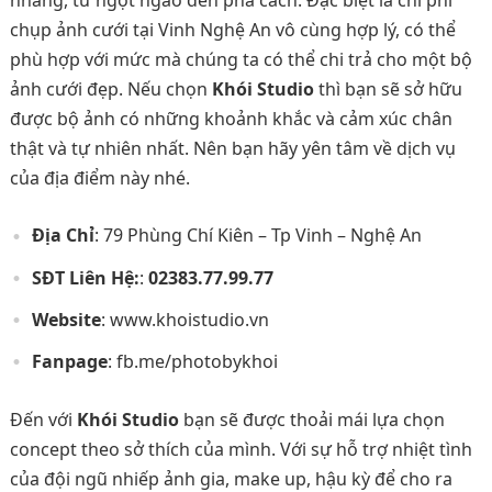
nhàng, từ ngọt ngào đến phá cách. Đặc biệt là chi phí
chụp ảnh cưới tại Vinh Nghệ An vô cùng hợp lý, có thể
phù hợp với mức mà chúng ta có thể chi trả cho một bộ
ảnh cưới đẹp. Nếu chọn
Khói Studio
thì bạn sẽ sở hữu
được bộ ảnh có những khoảnh khắc và cảm xúc chân
thật và tự nhiên nhất. Nên bạn hãy yên tâm về dịch vụ
của địa điểm này nhé.
Địa Chỉ
: 79 Phùng Chí Kiên – Tp Vinh – Nghệ An
SĐT Liên Hệ:
:
02383.77.99.77
Website
: www.khoistudio.vn
Fanpage
: fb.me/photobykhoi
Đến với
Khói Studio
bạn sẽ được thoải mái lựa chọn
concept theo sở thích của mình. Với sự hỗ trợ nhiệt tình
của đội ngũ nhiếp ảnh gia, make up, hậu kỳ để cho ra