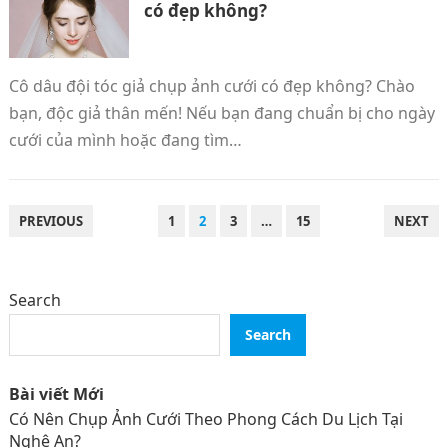
có đẹp không?
Cô dâu đội tóc giả chụp ảnh cưới có đẹp không? Chào
bạn, độc giả thân mến! Nếu bạn đang chuẩn bị cho ngày
cưới của mình hoặc đang tìm…
POSTS
PREVIOUS
1
2
3
…
15
NEXT
PAGINATION
Search
Search
Bài viết Mới
Có Nên Chụp Ảnh Cưới Theo Phong Cách Du Lịch Tại
Nghệ An?